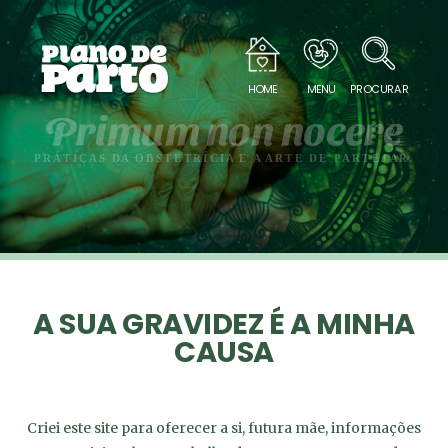
HOME
MENU
PROCURAR
Primum non nocere
PRÁTICAS DA OBSTETRÍCIA E A ARTE DE PARTEJAR.
A SUA GRAVIDEZ É A MINHA
CAUSA
Criei este site para oferecer a si, futura mãe, informações