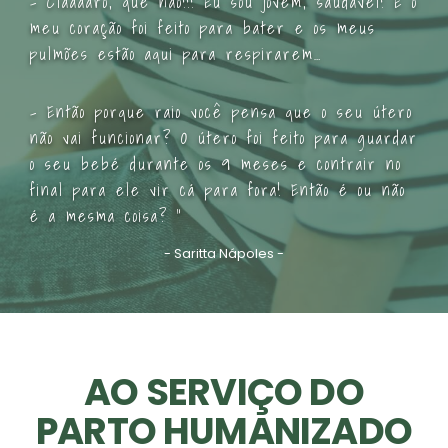
– Claaaaro, que não!!! Eu sou jovem, saudável! E o
meu coração foi feito para bater e os meus
pulmões estão aqui para respirarem…
– Então porque raio você pensa que o seu útero
não vai funcionar? O útero foi feito para guardar
o seu bebé durante os 9 meses e contrair no
final para ele vir cá para fora! Então é ou não
é a mesma coisa? “
- Saritta Nápoles -
AO SERVIÇO DO
PARTO HUMANIZADO