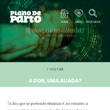
HOME
MENU
PROCURAR
A dor, uma aliada?
(POR SANDRA OLIVEIRA)
< VOLTAR
A DOR, UMA ALIADA?
“A dor que se pretende eliminar é, no entanto, a