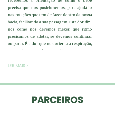
recebemos a orientação de como o bebé
precisa que nos posicionemos, para ajudá-lo
nas rotações que tem de fazer dentro da nossa
bacia, facilitando a sua passagem. Esta dor diz-
nos como nos devemos mexer, que ritmo
precisamos de adotar, se devemos continuar
ou parar. É a dor que nos orienta a respiração,
que nos leva a suspirar e vocalizar, e mais perto
...
do fim, a respirar superficialmente, com curtas
LER MAIS >
apneias. Tudo sem precisarmos de treinos
condicionados. Pura fisiologia em ação.
Com esta dor, sabemos quando estamos a
chegar perto do fim. A tal frase de transição
PARCEIROS
que atinge o seu pico é a dor que desencadeia
as reações hormonais de “luta ou fuga”. É com
base na dor que todos os sinais são emitidos. É